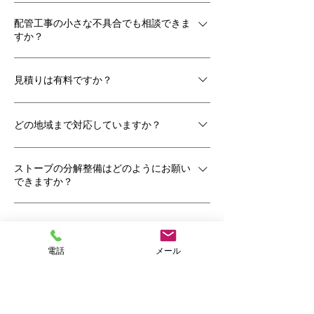
お電話・FAX・メールでご相談いただけま
配管工事の小さな不具合でも相談できま
す。内容を伺ったうえで、可能な範囲でご案
すか？
内いたします。
水まわりや暖房まわりなど、配管に関するご
見積りは有料ですか？
相談は規模に関わらずお受けしています。
ご相談やお見積りは無料で受け付けていま
どの地域まで対応していますか？
す。
北海道旭川市を中心に対応しています。内容
ストーブの分解整備はどのようにお願い
によっては柔軟に相談いただけます。
できますか？
お預かりでの対応となります。使用状況を伺
いながら進めており、気になる点があれば事
前にご相談いただけます。
電話
メール
CONTACT
お問合せ